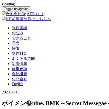
Loading...
Toggle navigation
制作実績
お悩み
できること
理念
特徴
制作料金
よくある質問
新着情報
募集要項
会社概要
お問合せ
English
2023.05.15
ボイメン祭nine. BMK～Secret Messega