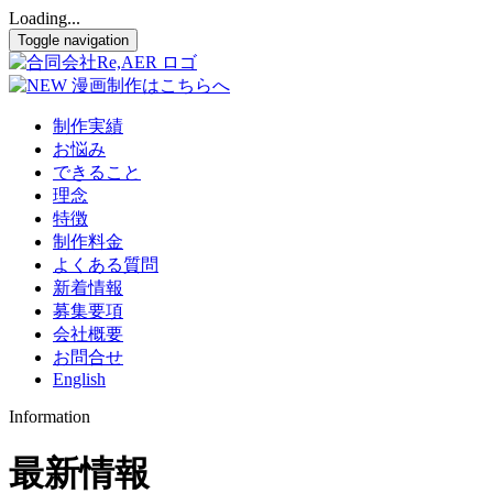
Loading...
Toggle navigation
制作実績
お悩み
できること
理念
特徴
制作料金
よくある質問
新着情報
募集要項
会社概要
お問合せ
English
Information
最新情報